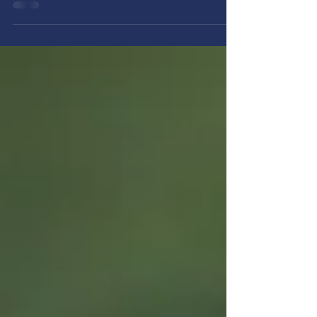
Faalangst verlamt. Wie aan faalangst lijdt,
blokkeert en raakt in paniek. Faalangst is dan
ook een bijzonder disfunctionele emotie.
Als...