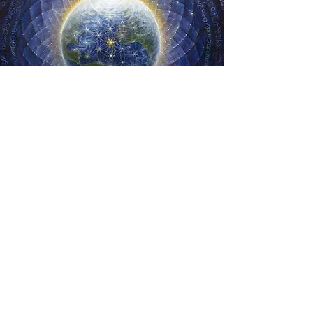
Wat cli​ënten zeggen
Het proces waar Marc begeleidde,
veroorzaakte veranderingen die me
uiteindelijk bij de beroepsactiviteit