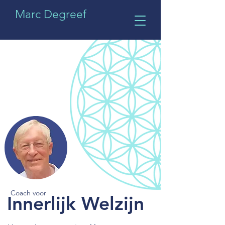
Marc Degreef
Coach voor
Innerlijk Welzijn